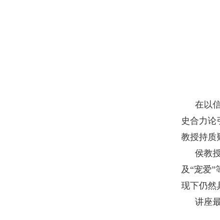
在以
史合力论
教授持质
侯教
及“宠爱
现下仍然
讲座