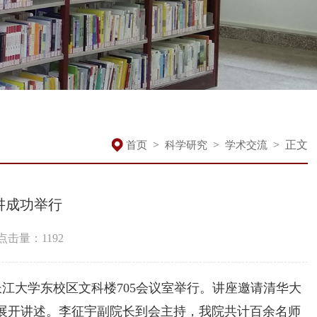
>
>
>
正文
首页
科学研究
学术交流
8讲成功举行
点击量：
1192
讲于长江大学东校区文科楼705会议室举行。讲座邀请清华大
题展开讲述。李征宇副院长到会主持，我院共计百余名师