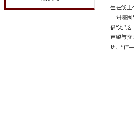
生在线上
讲座围绕
借
“
宠
”
这
声望与资
历、“信