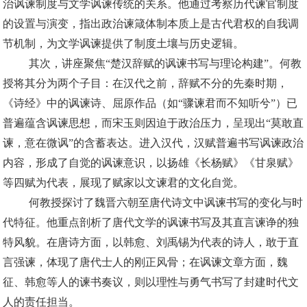
治讽谏制度与文学讽谏传统的关系。他通过考察历代谏官制度
的设置与演变，指出政治谏箴体制本质上是古代君权的自我调
节机制，为文学讽谏提供了制度土壤与历史逻辑。
其次，讲座聚焦“楚汉辞赋的讽谏书写与理论构建”。何教
授将其分为两个子目：在汉代之前，辞赋不分的先秦时期，
《诗经》中的讽谏诗、屈原作品（如“骤谏君而不知听兮”）已
普遍蕴含讽谏思想，而宋玉则因迫于政治压力，呈现出“莫敢直
谏，意在微讽”的含蓄表达。进入汉代，汉赋普遍书写讽谏政治
内容，形成了自觉的讽谏意识，以扬雄《长杨赋》《甘泉赋》
等四赋为代表，展现了赋家以文谏君的文化自觉。
何教授探讨了魏晋六朝至唐代诗文中讽谏书写的变化与时
代特征。他重点剖析了唐代文学的讽谏书写及其直言谏诤的独
特风貌。在唐诗方面，以韩愈、刘禹锡为代表的诗人，敢于直
言强谏，体现了唐代士人的刚正风骨；在讽谏文章方面，魏
征、韩愈等人的谏书奏议，则以理性与勇气书写了封建时代文
人的责任担当。