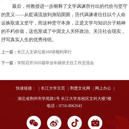
最后，何教授进一步阐释了文学讽谏所付出的代价与坚守
的意义——从贬谪流放到身陷囹圄，历代讽谏者往往以个人命
运换取道义坚守，而这种坚守本身，正是文学与知识分子精神
的不朽价值，这也形成了中国文人关怀政治、关注社会现实，
抒写真实人生的优秀传统。
上一篇：
长江人文讲坛第160讲顺利举行
下一篇：
学院召开2026届毕业年级班主任工作交流会
快速链接：
|
长江大学主页
|
荆楚文化网
|
网上办公
|
湖北省荆州市学苑路1号 长江大学东校区文科大楼7楼
电话：0716-8062641