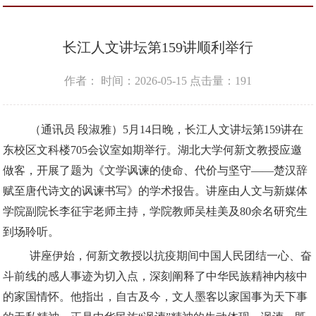
长江人文讲坛第159讲顺利举行
作者：
时间：2026-05-15
点击量：
191
（通讯员 段淑雅）5月14日晚，长江人文讲坛第159讲在
东校区文科楼705会议室如期举行。湖北大学何新文教授应邀
做客，开展了题为《文学讽谏的使命、代价与坚守——楚汉辞
赋至唐代诗文的讽谏书写》的学术报告。讲座由人文与新媒体
学院副院长李征宇老师主持，学院教师吴桂美及80余名研究生
到场聆听。
讲座伊始，何新文教授以抗疫期间中国人民团结一心、奋
斗前线的感人事迹为切入点，深刻阐释了中华民族精神内核中
的家国情怀。他指出，自古及今，文人墨客以家国事为天下事