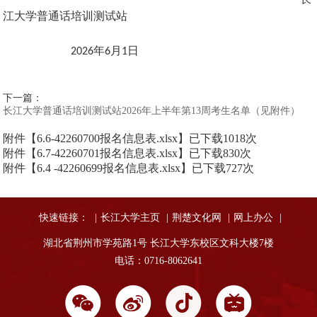
江大学普通话培训测试站
年
月
日
2026
6
1
下一篇：
长江大学普通话培训测试站2026年上半年第13周考生名单（见附件）
附件【
6.6-42260700报名信息表.xlsx
】已下载
1018
次
附件【
6.7-42260701报名信息表.xlsx
】已下载
830
次
附件【
6.4 -42260699报名信息表.xlsx
】已下载
727
次
快速链接：
|
长江大学主页
|
荆楚文化网
|
网上办公
|
湖北省荆州市学苑路1号 长江大学东校区文科大楼7楼
电话：0716-8062641