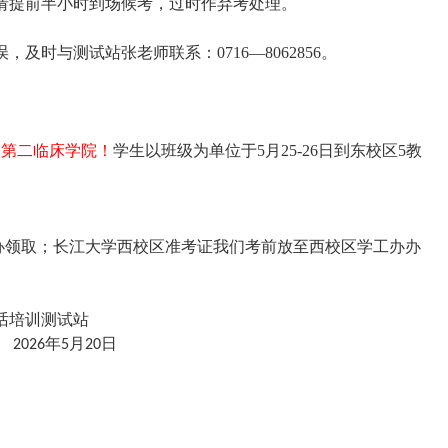
请提前半小时到场候考，过时作弃考处理。
时与测试站张老师联系：0716—8062856。
、第二临床学院！
学生以班级为单位于5月25-26日到东校区5教
办领取；长江大学西校区准考证我们考前放至西校区学工办办
训测试站
年
月
日
6
5
20