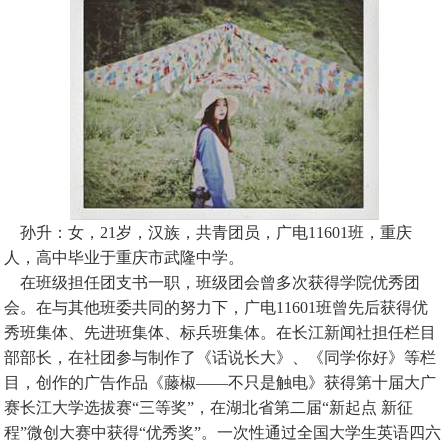
孙升：女，21岁，汉族，共青团员，广电11601班，重庆
人，高中毕业于重庆市武隆中学。
在班级担任团支书一职，班级团会曾多次获得学院优秀团
会。在与其他班委共同的努力下，广电11601班曾先后获得优
秀班集体、先进班集体、标兵班集体。在长江新闻社担任栏目
部部长，在社团参与制作了《话说长大》、《同学你好》等栏
目，创作的广告作品《藤椒——不只是触电》获得第十届大广
赛长江大学选拔赛“三等奖”，在湖北省第二届“新起点 新征
程”微创大赛中获得“优秀奖”。一次性通过全国大学生英语四六