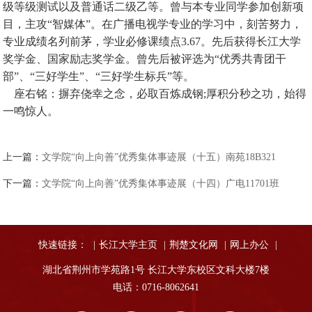
级等级测试以及普通话二级乙等。曾与本专业同学参加创新项
目，主攻“智媒体”。在广播电视学专业的学习中，刻苦努力，
专业成绩名列前茅，学业必修课绩点3.67。先后获得长江大学
奖学金、国家励志奖学金。曾先后被评选为“优秀共青团干
部”、“三好学生”、“三好学生标兵”等。
座右铭：摒弃侥幸之念，必取百炼成钢;厚积分秒之功，始得
一鸣惊人。
上一篇：
文学院“向上向善”优秀集体事迹展（十五）南苑18B321
下一篇：
文学院“向上向善”优秀集体事迹展（十四）广电11701班
快速链接：
|
长江大学主页
|
荆楚文化网
|
网上办公
|
湖北省荆州市学苑路1号 长江大学东校区文科大楼7楼
电话：0716-8062641