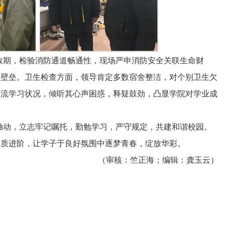
效期，检验消防通道畅通性，现场严申消防安全关联生命财
全壁垒。卫生检查方面，领导肯定多数宿舍整洁，对个别卫生欠
交流学习状况，倾听其心声困惑，释疑鼓劲，凸显学院对学业成
触动，立志牢记嘱托，勤勉学习，严守规定，共建和谐校园。
品质进阶，让学子于良好氛围中逐梦青春，绽放华彩。
（审核：竺正海；编辑：龚玉云）