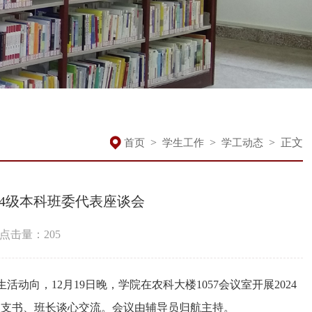
>
>
>
正文
首页
学生工作
学工动态
024级本科班委代表座谈会
点击量：
205
向，12月19日晚，学院在农科大楼1057会议室开展2024
团支书、班长谈心交流。会议由辅导员归航主持。