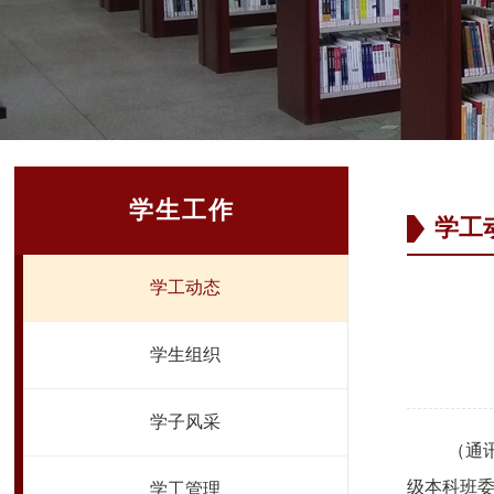
学生工作
学工
学工动态
学生组织
学子风采
（通
级本科班委
学工管理