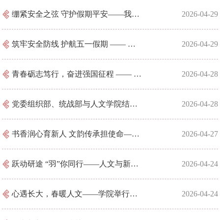
绷紧安全之弦 守护假期平安——我院开展五一节前研究生安全教育及安全隐患排查工作
2026-04-29
筑牢安全防线 护航五一假期 —— 人文与新媒体学院召开安全教育主题班会
2026-04-29
青春砺志笃行，奋进强国征程 —— 中师 12401 班四月主题团会顺利举办
2026-04-28
党委组织部、统战部与人文学院结对共建 落实“三全育人”共促青年成长
2026-04-28
书香润心育新人 文韵传承担使命——2026年文心读书会暨“九歌”文化节开幕式圆满举行
2026-04-27
跃动研途 “羽”你同行——人文与新媒体学院研究生师生羽毛球赛顺利举行
2026-04-24
心遇长大，春暖人文——学院举行第一期师生茶话会
2026-04-24