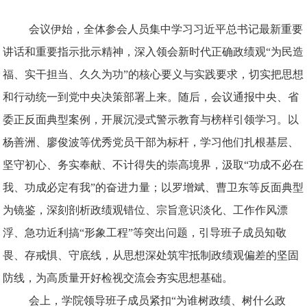
会议伊始，全体参会人员集中学习习近平总书记最新重要
讲话和重要指示批示精神，深入领会新时代正确政绩观“为民造
福、实干担当、久久为功”的核心要义与实践要求，切实把思想
和行动统一到党中央决策部署上来。随后，会议通报中央、省
委正反面典型案例，开展沉浸式警示教育与榜样引领学习。以
杨善洲、廖俊波等优秀党员干部为标杆，学习他们扎根基层、
坚守初心、务实奉献、不计得失的崇高境界，汲取“功成不必在
我、功成必定有我”的奋进力量；以罗增斌、曹卫东等反面典型
为镜鉴，深刻剖析政绩观错位、宗旨意识淡化、工作作风漂
浮、急功近利搞“形象工程”等突出问题，引导班子成员知敬
畏、存戒惧、守底线，从思想深处筑牢抵制政绩观偏差的坚固
防线，为高质量开好检视交流会夯实思想基础。
会上，学院领导班子成员紧扣“为谁树政绩、树什么政