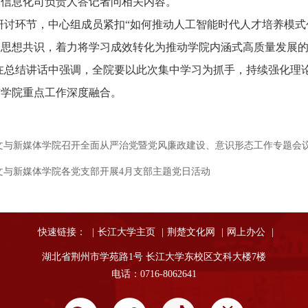
与信息化司负责人答记者问相关内容。
研讨环节，中心组成员紧扣“如何推动人工智能时代人才培养模式
聚思想共识，着力将学习成效转化为推动学院内涵式高质量发展
在总结讲话中强调，全院要以此次集中学习为抓手，持续强化理
与学院重点工作深度融合。
文与新媒体学院召开全面从严治党暨党风廉政建设、意识形态工作专题会
文与新媒体学院各党支部开展4月支部主题党日活动
快速链接：
|
长江大学主页
|
荆楚文化网
|
网上办公
|
湖北省荆州市学苑路1号 长江大学东校区文科大楼7楼
电话：0716-8062641