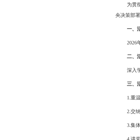
为贯
央决策部署
一、
202
二、
深入
三、
1.重
2.交
3.
4.讲