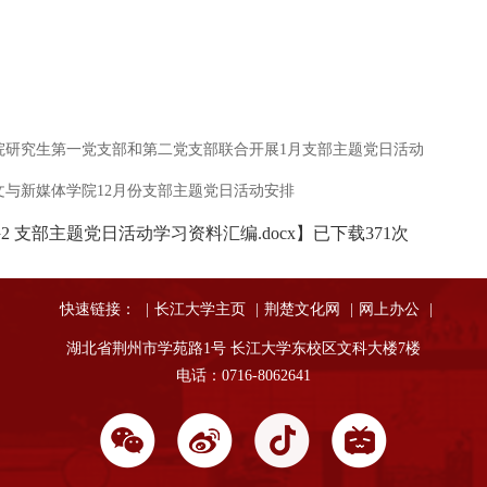
中共长江大学人文与
2026
院研究生第一党支部和第二党支部联合开展1月支部主题党日活动
文与新媒体学院12月份支部主题党日活动安排
2 支部主题党日活动学习资料汇编.docx
】已下载
371
次
快速链接：
|
长江大学主页
|
荆楚文化网
|
网上办公
|
湖北省荆州市学苑路1号 长江大学东校区文科大楼7楼
电话：0716-8062641