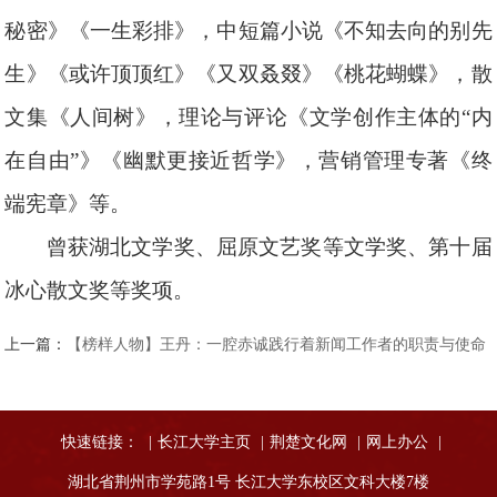
秘密》《一生彩排》
，
中短篇小说《不知去向的别先
生》《或许顶顶红》《又双叒叕》《桃花蝴蝶》
，
散
文集《人间树》
，
理论与评论《文学创作主体的“内
在自由”》《幽默更接近哲学》
，营销管理专著《终
端宪章》等。
曾
获湖北文学奖、屈原文艺奖等文学奖
、第十届
冰心散文奖等奖
项。
上一篇：
【榜样人物】王丹：一腔赤诚践行着新闻工作者的职责与使命
快速链接：
|
长江大学主页
|
荆楚文化网
|
网上办公
|
湖北省荆州市学苑路1号 长江大学东校区文科大楼7楼