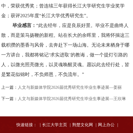
中，荣获优秀奖；曾连续三年获得长江大学研究生学业奖学
金；获评2025年度“长江大学优秀研究生”。
毕业感言：
“此去经年，应是良辰好景。毕业不是曲终人
散，而是策马扬鞭的新程。站在长大的余晖里，我将怀揣这三
载积攒的墨香与风骨，去奔赴下一场山海。无论未来栖身于哪
一方讲台，我都将铭记‘求实进取’的教诲，做一个提灯引路的
人，以微光照亮微光，以灵魂唤醒灵魂。愿以此去经行处，皆
是繁花似锦时，不负师恩，不负流年。”
上一篇：
人文与新媒体学院2026届优秀研究生毕业生事迹展—姜丽
下一篇：
人文与新媒体学院2026届优秀研究生毕业生事迹展—王欣琳
快速链接：
|
长江大学主页
|
荆楚文化网
|
网上办公
|