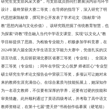
研究生党支部风采大赛”，与支部成员协同打磨展演内容与环节
设计，最终荣获大赛二等奖；在导师的指导下，深入研究了明
代思想家陈献章，撰写并公开发表了学术论文《陈献章“诗
教”思想内涵与文化价值》。该研究既挖掘了传统教育智慧，也
为探索“诗教”理念融入当代中学语文课堂、实现“以文化人”教
学目标提供了思路。为检验专业能力，积极参加学科竞赛，在
2024年第六届全国大学生语言文字能力大赛中，凭借扎实的汉
语言功底，先后斩获湖北赛区省赛三等奖（专业组）、全国决
赛三等奖（专业组）；同年在学院“文心筑梦 师者匠心”专业型
硕士研究生学术论文报告会中荣获三等奖，多项认可让她对未
来的教师生涯充满信心。在综合素质与技能拓展上，她深知作
为一名语文教师，不仅要有深厚的学养，还要有过硬的技能和
审美情趣。此外顺利通过了英语四级考试，并考取了高中语文
教师资格证，在第十七届“楚天舒”书画创作临摹展（硬笔组）