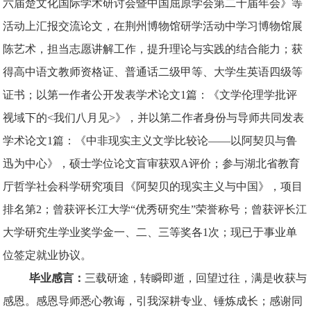
六届楚文化国际学术研讨会暨中国屈原学会第二十届年会》等
活动上汇报交流论文，在荆州博物馆研学活动中学习博物馆展
陈艺术，担当志愿讲解工作，提升理论与实践的结合能力；获
得高中语文教师资格证、普通话二级甲等、大学生英语四级等
证书；以第一作者公开发表学术论文1篇：《文学伦理学批评
视域下的<我们八月见>》，并以第二作者身份与导师共同发表
学术论文1篇：《中非现实主义文学比较论——以阿契贝与鲁
迅为中心》，硕士学位论文盲审获双A评价；参与湖北省教育
厅哲学社会科学研究项目《阿契贝的现实主义与中国》，项目
排名第2；曾获评长江大学“优秀研究生”荣誉称号；曾获评长江
大学研究生学业奖学金一、二、三等奖各1次；现已于事业单
位签定就业协议。
毕业感言：
三载研途，转瞬即逝，回望过往，满是收获与
感恩。感恩导师悉心教诲，引我深耕专业、锤炼成长；感谢同