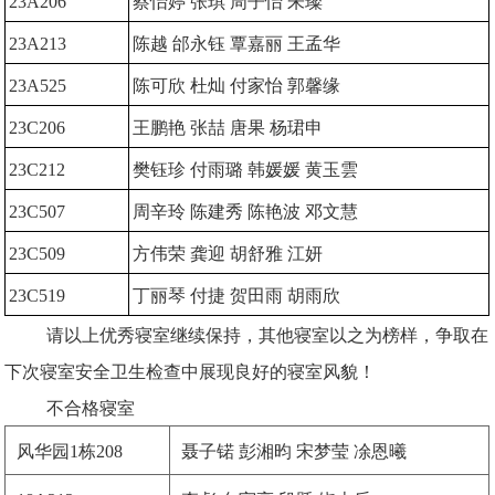
23A206
蔡怡婷 张琪 周子怡 朱璨
23A213
陈越 邰永钰 覃嘉丽 王孟华
23A525
陈可欣 杜灿 付家怡 郭馨缘
23C206
王鹏艳 张喆 唐果 杨珺申
23C212
樊钰珍 付雨璐 韩媛媛 黄玉雲
23C507
周辛玲 陈建秀 陈艳波 邓文慧
23C509
方伟荣 龚迎 胡舒雅 江妍
23C519
丁丽琴 付捷 贺田雨 胡雨欣
请以上优秀寝室继续保持，其他寝室以之为榜样，争取在
下次寝室安全卫生检查中展现良好的寝室风貌！
不合格寝室
风华园1栋208
聂子锘 彭湘昀 宋梦莹 凃恩曦