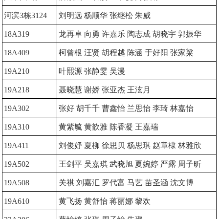
河滨3栋3124
刘明远 杨顺华 张继松 朱威
18A319
龙再卓 向勇 许嘉乐 陶志成 胡晓宇 郭振华
18A409
柯曾根 汪贤 胡程越 陈涵 于好阳 张家粱
19A210
叶熙源 张静雯 吴漫
19A218
聂晓慧 谢娇 张亚杰 王泫月
19A302
张好 胡千千 曹鑫怡 兰思怡 李琦 林嘉怡
19A310
黄紫毓 黄歆雅 陈香凝 王嘉瑞
19A411
刘俊妤 夏柳 徐思贝 杨思琪 赵章棣 林雅欣
19A502
王剑平 吴嘉琪 武晓旭 夏婉婷 严露 周子昕
19A508
关祺 刘嘉汇 罗代富 马艺 苗圣涵 沈文博
19A610
黄飞扬 黄舒怡 蒋丽娜 黎欢