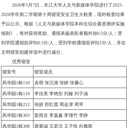
2026年5月7日，长江大学人文与新媒体学院进行了2025-
2026学年第二学期第十周寝室安全卫生大检查，现对检查结果
予以公示。根据《人文与新媒体学院本科生综合素质测评实施
细则》，将对获得奖励、通报表扬表彰者额外加0.5分/人；受
到学院通报批评扣0.5分/人，受到学校通报批评扣1分/人，并在
文明寝室创建评选中进行减分。
优秀寝室
寝室号
寝室成员
风华园1栋110
袁萌 张沉渔 张静 张馨心
风华园1栋118
李佳美 李艳彤 刘娅 刘子涵
风华园1栋212
张妍 郑红霞 周金津 周琴
风华园1栋303
姜雨含 李嘉鑫 李瑾竹 李静
风华园1栋308
唐紫涵 王若汶 王子悦 向雅斯