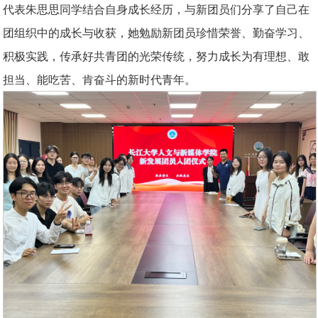
代表朱思思同学结合自身成长经历，与新团员们分享了自己在
团组织中的成长与收获，她勉励新团员珍惜荣誉、勤奋学习、
积极实践，传承好共青团的光荣传统，努力成长为有理想、敢
担当、能吃苦、肯奋斗的新时代青年。