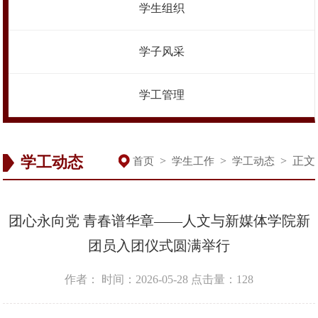
学生组织
学子风采
学工管理
学工动态
>
>
>
正文
首页
学生工作
学工动态
团心永向党 青春谱华章——人文与新媒体学院新
团员入团仪式圆满举行
作者：
时间：2026-05-28
点击量：
128