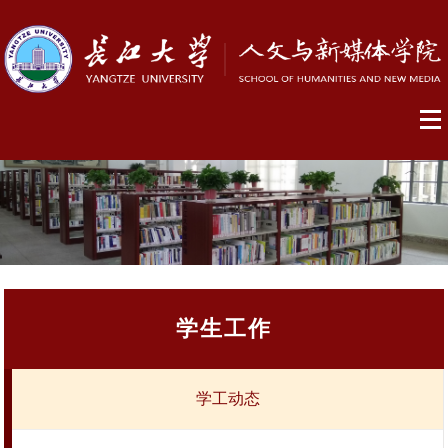
学生工作
学工动态