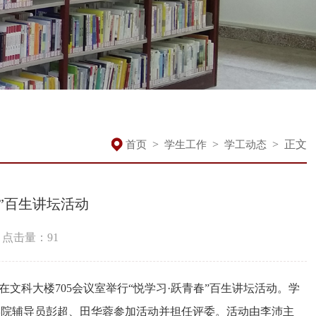
>
>
>
正文
首页
学生工作
学工动态
”百生讲坛活动
点击量：
91
文科大楼705会议室举行“悦学习·跃青春”百生讲坛活动。学
学院辅导员彭超、田华蓉参加活动并担任评委。活动由李沛主