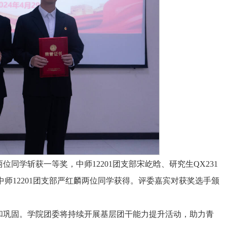
两位同学斩获一等奖，中师12201团支部宋屹晗、研究生QX231
中师12201团支部严红麟两位同学获得。评委嘉宾对获奖选手颁
和巩固。学院团委将持续开展基层团干能力提升活动，助力青