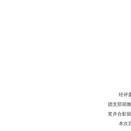
经评委
团支部胡雅
奖并合影
本次