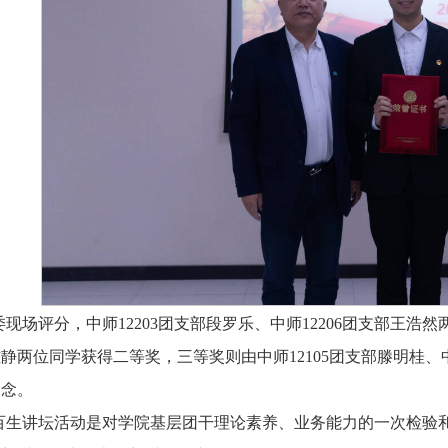
现场评分，中师12203团支部段罗乐、中师12206团支部王浩然
静两位同学获得二等奖，三等奖则由中师12105团支部滕明桂、
留念。
百生讲坛活动是对学院基层团干理论素养、业务能力的一次检验