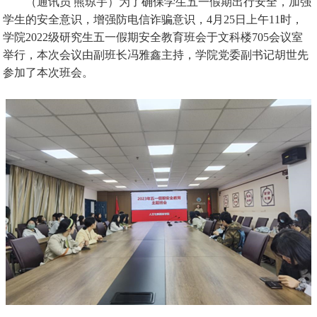
（通讯员
熊琼宇）为了确保学生五一假期出行安全，加强
学生的安全意识，增强防电信诈骗意识，
4
月
25
日上午
11
时，
学院
2022
级研究生五一假期安全教育班会于文科楼
705
会议室
举行，本次会议由副班长冯雅鑫主持，学院党委副书记胡世先
参加了本次班会。