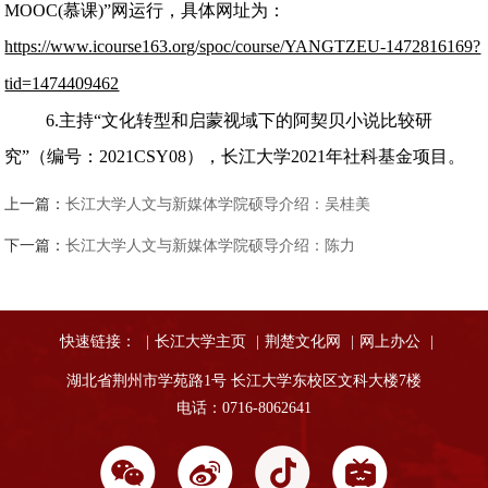
MOOC(慕课)”网运行，具体网址为：
https://www.icourse163.org/spoc/course/YANGTZEU-1472816169?
tid=1474409462
6.主持“文化转型和启蒙视域下的阿契贝小说比较研
究”（编号：2021CSY08），长江大学2021年社科基金项目。
上一篇：
长江大学人文与新媒体学院硕导介绍：吴桂美
下一篇：
长江大学人文与新媒体学院硕导介绍：陈力
快速链接：
|
长江大学主页
|
荆楚文化网
|
网上办公
|
湖北省荆州市学苑路1号 长江大学东校区文科大楼7楼
电话：0716-8062641