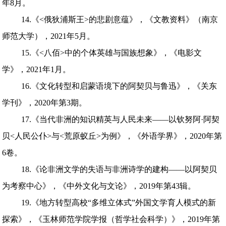
年8月。
14.《<俄狄浦斯王>的悲剧意蕴》，《文教资料》（南京
师范大学），2021年5月。
15.《<八佰>中的个体英雄与国族想象》，《电影文
学》，2021年1月。
16.《文化转型和启蒙语境下的阿契贝与鲁迅》，《关东
学刊》，2020年第3期。
17.《当代非洲的知识精英与人民未来——以钦努阿·阿契
贝<人民公仆>与<荒原蚁丘>为例》，《外语学界》，2020年第
6卷。
18.《论非洲文学的失语与非洲诗学的建构——以阿契贝
为考察中心》，《中外文化与文论》，2019年第43辑。
19.《地方转型高校“多维立体式”外国文学育人模式的新
探索》，《玉林师范学院学报（哲学社会科学）》，2019年第