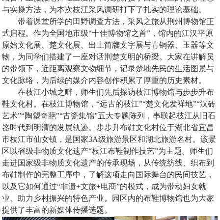
与实操方法，为本次枝江采风调研打下了扎实的理论基础。
带着课堂所学的田野调查方法，采风之旅从荆州博物馆正
式启程。作为全国地市级“十佳博物馆之首”，馆内的江汉平原
原始文化展、楚文化展、出土简牍文字展与青铜器、玉器等文
物，为同学们搭建了一座对话荆楚文明的桥梁。大家在讲解员
的带领下，近距离观察文物细节，记录楚地先民的生活图景与
文化脉络，为后续的媒介内容创作积累了厚重的历史素材。
在枝江小城之畔，师生们先后探访枝江博物馆与步步升布
鞋文化村。在枝江博物馆，“远古的枝江”“楚文化发祥地”“汉砖
艺术”“陶塑奇葩”“古瓷集锦”五大专题陈列，串联起枝江从旧石
器时代到明清的发展轨迹。步步升布鞋文化村位于湖北省宜昌
市枝江市仙女镇，是国家3A级旅游景区和湖北旅游名村。该景
区以省级非物质文化遗产“枝江布鞋制作技艺”为主题。师生们
走进国家级非物质文化遗产的传承现场，从传统纺线、织布到
布鞋制作的完整工序中，了解这项走向国际舞台的民间技艺，
以及它如何通过“非遗+文旅+电商”的模式，成为带动妇女就
业、助力乡村振兴的特色产业。园区内的布鞋博物馆也为大家
提供了丰富的新媒体传播选题。