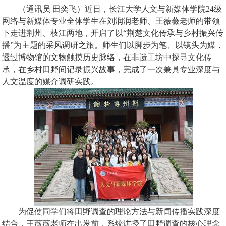
（通讯员 田奕飞）近日，长江大学人文与新媒体学院24级
网络与新媒体专业全体学生在刘润润老师、王薇薇老师的带领
下走进荆州、枝江两地，开启了以“荆楚文化传承与乡村振兴传
播”为主题的采风调研之旅。师生们以脚步为笔、以镜头为媒，
透过博物馆的文物触摸历史脉络，在非遗工坊中探寻文化传
承，在乡村田野间记录振兴故事，完成了一次兼具专业深度与
人文温度的媒介调研实践。
为促使同学们将田野调查的理论方法与新闻传播实践深度
结合，王薇薇老师在出发前，系统讲授了田野调查的核心理念