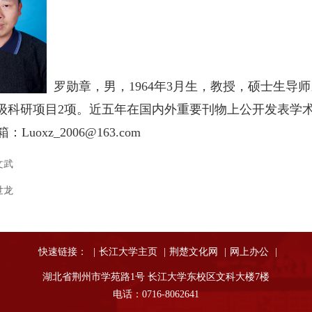
罗勋章，男，1964年3月生，教授，硕士生
级科研项目2项。近五年在国内外重要刊物上公开发表学术
箱：
Luoxz_2006@163.com
文武
世龙
快速链接：
|
长江大学主页
|
荆楚文化网
|
网上办公
|
湖北省荆州市学苑路1号 长江大学东校区文科大楼7楼
电话：0716-8062641